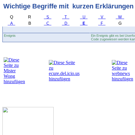
Wichtige Begriffe mit kurzen Erklärungen
Q
R
S
T
U
V
W
B
G
A
C
D
E
F
Ereignis
Ein Ereignis gibt es bei Use
Code zugewiesen werden kann.